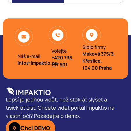
Sídlo firmy
Volejte
Maková 375/3,
Náš e-mail
+420 736
Křeslice,
info@impaktio.cz
137 501
104 00 Praha
Lepší je jednou vidět, než stokrát slyšet a
tisíckrát číst. Chcete vidět portál Impaktio na
vlastní oči? Požádejte o demo.
Chci DEMO