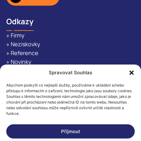
Odkazy
» Firmy
» Neziskovky
» Reference
» Novinky
» O nás
Spravovat Souhlas
» Kontakt
Abychom poskytli co nejlepší služby, používáme k ukládání a/nebo
přístupu k informacím o zařízení, technologie jako jsou soubory cookies.
Kontaktujte nás
Souhlas s těmito technologiemi nám umožní zpracovávat údaje, jako je
chování při procházení nebo jedinečná ID na tomto webu. Nesouhlas
info@impaktio.cz
nebo odvolání souhlasu může nepříznivě ovlivnit určité vlastnosti a
funkce.
+ 420 736 137 501
Facebook
Instagram
LinkedIn
Příjmout