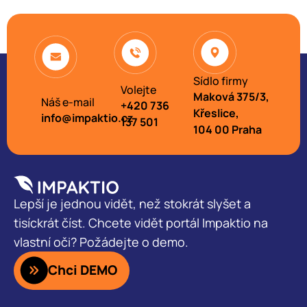
Sídlo firmy
Volejte
Maková 375/3,
Náš e-mail
+420 736
Křeslice,
info@impaktio.cz
137 501
104 00 Praha
Lepší je jednou vidět, než stokrát slyšet a
tisíckrát číst. Chcete vidět portál Impaktio na
vlastní oči? Požádejte o demo.
Chci DEMO