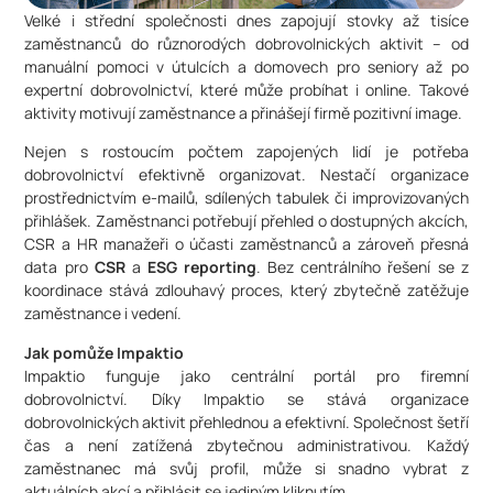
Velké i střední společnosti dnes zapojují stovky až tisíce
zaměstnanců do různorodých dobrovolnických aktivit – od
manuální pomoci v útulcích a domovech pro seniory až po
expertní dobrovolnictví, které může probíhat i online. Takové
aktivity motivují zaměstnance a přinášejí firmě pozitivní image.
Nejen s rostoucím počtem zapojených lidí je potřeba
dobrovolnictví efektivně organizovat. Nestačí organizace
prostřednictvím e-mailů, sdílených tabulek či improvizovaných
přihlášek. Zaměstnanci potřebují přehled o dostupných akcích,
CSR a HR manažeři o účasti zaměstnanců a zároveň přesná
data pro
CSR
a
ESG reporting
. Bez centrálního řešení se z
koordinace stává zdlouhavý proces, který zbytečně zatěžuje
zaměstnance i vedení.
Jak pomůže Impaktio
Impaktio funguje jako centrální portál pro firemní
dobrovolnictví. Díky Impaktio se stává organizace
dobrovolnických aktivit přehlednou a efektivní. Společnost šetří
čas a není zatížená zbytečnou administrativou. Každý
zaměstnanec má svůj profil, může si snadno vybrat z
aktuálních akcí a přihlásit se jediným kliknutím.