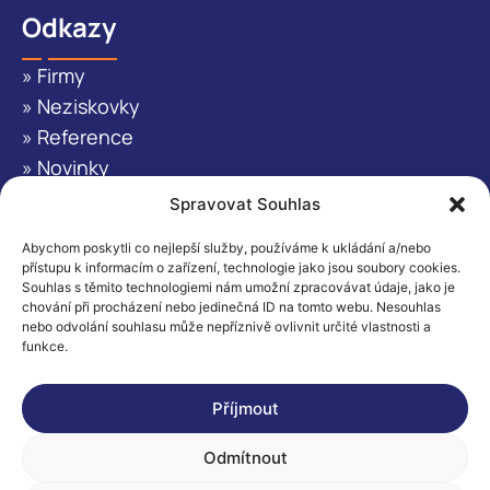
Odkazy
» Firmy
» Neziskovky
» Reference
» Novinky
» O nás
Spravovat Souhlas
» Kontakt
Abychom poskytli co nejlepší služby, používáme k ukládání a/nebo
přístupu k informacím o zařízení, technologie jako jsou soubory cookies.
Kontaktujte nás
Souhlas s těmito technologiemi nám umožní zpracovávat údaje, jako je
chování při procházení nebo jedinečná ID na tomto webu. Nesouhlas
info@impaktio.cz
nebo odvolání souhlasu může nepříznivě ovlivnit určité vlastnosti a
funkce.
+ 420 736 137 501
Facebook
Instagram
LinkedIn
Příjmout
Odmítnout
© 2025 Impaktio |