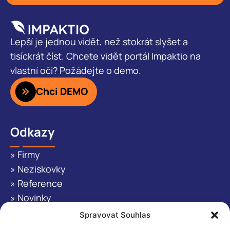
Lepší je jednou vidět, než stokrát slyšet a
tisíckrát číst. Chcete vidět portál Impaktio na
vlastní oči? Požádejte o demo.
Chci DEMO
Odkazy
» Firmy
» Neziskovky
» Reference
» Novinky
» O nás
Spravovat Souhlas
» Kontakt