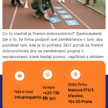
Co to vlastně je firemní dobrovolnictví? Zjednodušeně
jde o to, že firma podpoří své zaměstnance v tom, aby
pomáhali tam, kde je to potřeba. Skrz portál na firemní
dobrovolnické dny se zaměstnanci propojí s
neziskovkami, které hledají pomoc například s úklidem
nebo údržbou. Jindy jde o sdílení odborných znalostí a
dovedností, které zaměstnanci předávají pro […]
Sídlo firmy
Volejte
Maková 375/3,
Náš e-mail
+420 736
Křeslice,
info@impaktio.cz
137 501
104 00 Praha